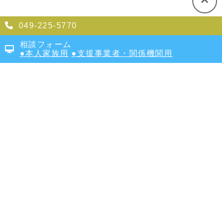
049-225-5770
相談フォーム
本人家族用
支援事業者・関係機関用
埼玉県医療的ケア児等支援センター
かけはし
地域センター
〒350-0844
埼玉県川越市鴨田1930-1
医療型障害児入所施設「カルガモの家」内
049-225-5770
TOP
医療的ケア児支援