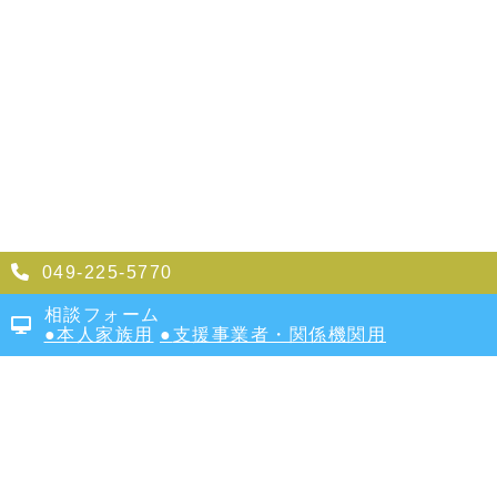
049-225-5770
相談フォーム
本人家族用
支援事業者・関係機関用
埼玉県医療的ケア児等支援センター
かけはし
地域センター